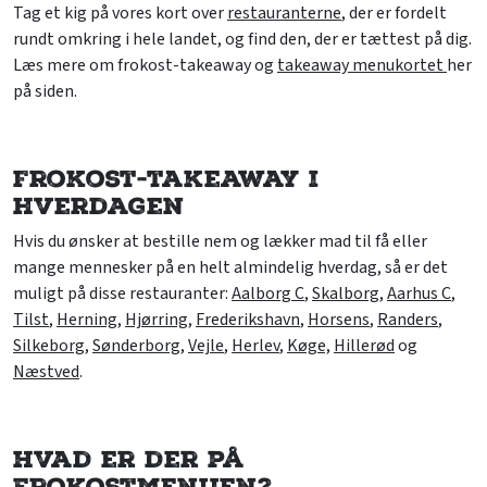
Tag et kig på vores kort over
restauranterne
, der er fordelt
rundt omkring i hele landet, og find den, der er tættest på dig.
Læs mere om frokost-takeaway og
takeaway menukortet
her
på siden.
Frokost-takeaway i
hverdagen
Hvis du ønsker at bestille nem og lækker mad til få eller
mange mennesker på en helt almindelig hverdag, så er det
muligt på disse restauranter:
Aalborg C
,
Skalborg
,
Aarhus C
,
Tilst
,
Herning
,
Hjørring
,
Frederikshavn
,
Horsens
,
Randers
,
Silkeborg
,
Sønderborg
,
Vejle
,
Herlev
,
Køge,
Hillerød
og
Næstved
.
Hvad er der på
frokostmenuen?