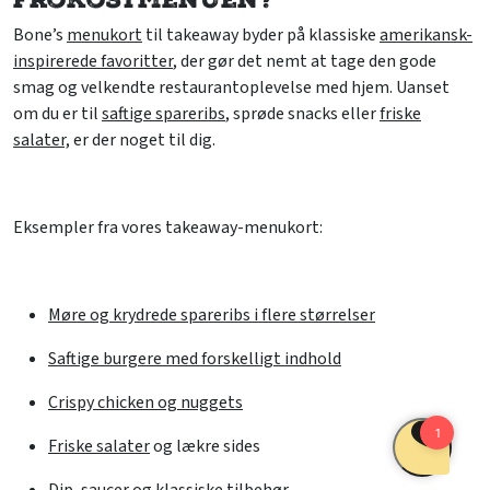
Bone’s
menukort
til takeaway byder på klassiske
amerikansk-
inspirerede favoritter
, der gør det nemt at tage den gode
smag og velkendte restaurantoplevelse med hjem. Uanset
om du er til
saftige spareribs
, sprøde snacks eller
friske
salater,
er der noget til dig.
Eksempler fra vores takeaway-menukort:
Møre og krydrede spareribs i flere størrelser
Saftige burgere med forskelligt indhold
Crispy chicken og nuggets
Friske salater
og lækre sides
Dip, saucer og klassiske tilbehør