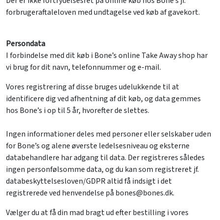
Der er ikke fortrydelsesret på online køb hos Bone’s jf.
forbrugeraftaleloven med undtagelse ved køb af gavekort.
Persondata
I forbindelse med dit køb i Bone’s online Take Away shop har
vi brug for dit navn, telefonnummer og e-mail.
Vores registrering af disse bruges udelukkende til at
identificere dig ved afhentning af dit køb, og data gemmes
hos Bone’s i op til 5 år, hvorefter de slettes.
Ingen informationer deles med personer eller selskaber uden
for Bone’s og alene øverste ledelsesniveau og eksterne
databehandlere har adgang til data. Der registreres således
ingen personfølsomme data, og du kan som registreret jf.
databeskyttelsesloven/GDPR altid få indsigt i det
registrerede ved henvendelse på bones@bones.dk.
Vælger du at få din mad bragt ud efter bestilling i vores