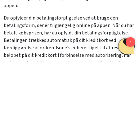
appen.
Du opfylder din betalingsforpligtelse ved at bruge den
betalingsform, der er tilgængelig online på appen. Når du har
betalt købsprisen, har du opfyldt din betalingsforpligtelse.
Betalingen trækkes automatisk på dit kreditkort ved
færdiggørelse af ordren. Bone's er berettiget til at reservere
beløbet på dit kreditkort i forbindelse med autorisering, når
ordren er afgivet. Du kan, hvis du ønsker det, tilknytte dit
kreditkort til din profil via en af Bone's's
tredjemandsudbydere, så du let kan betale i fremtiden.
Kreditkortoplysninger udveksles eksklusivt og fortroligt
mellem dig og Bone's's tredjemandsudbydere via sikker
datakryptering og behandles dermed ikke af Bone's. Bone's's
tredjemandsudbydere af betalingsformidlingstjenester er
PCI-godkendt (Payment Card Industry Data Security
Standard) af myndighederne til håndtering af betalinger.