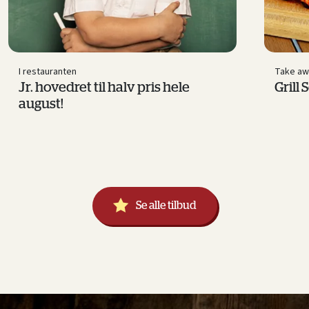
I restauranten
Take aw
Jr. hovedret til halv pris hele
Grill 
august!
Se alle tilbud