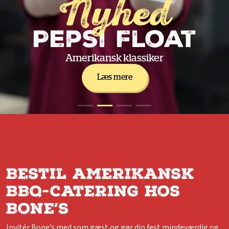
Nyhed
Pepsi Float
Amerikansk klassiker
Læs mere
Bestil amerikansk
BBQ-catering hos
Bone’s
Invitér Bone’s med som gæst og gør din fest mindeværdig og