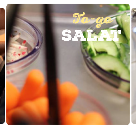
To-go
salat