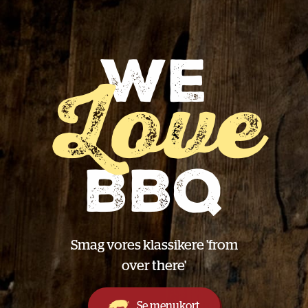
We
Love
BBQ
Smag vores klassikere 'from
over there'
Se menukort