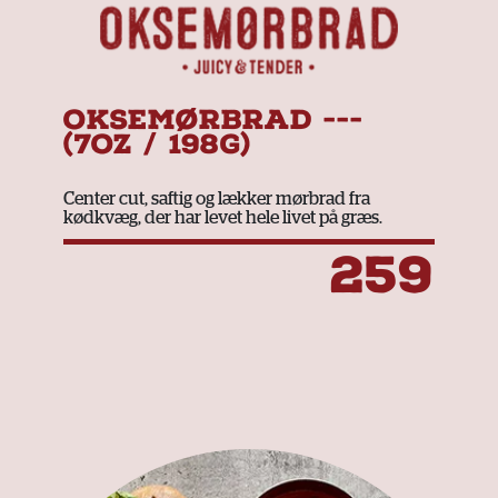
OKSEMØRBRAD ---
(7OZ / 198G)
Center cut, saftig og lækker
mørbrad
fra
kødkvæg, der har levet hele livet på græs.
259