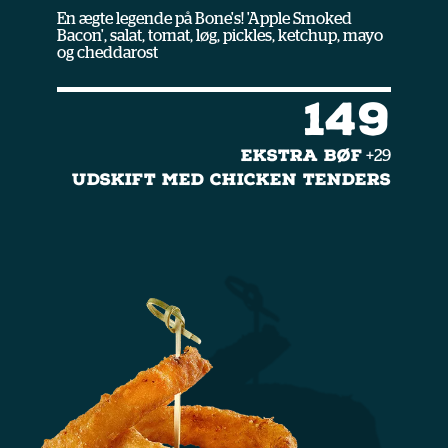
En ægte legende på Bone's! 'Apple Smoked
Bacon', salat, tomat, løg, pickles, ketchup, mayo
og cheddarost
149
EKSTRA BØF
+29
UDSKIFT MED CHICKEN TENDERS