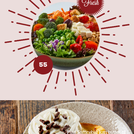
55
Psst! Softicebar kan byttes til