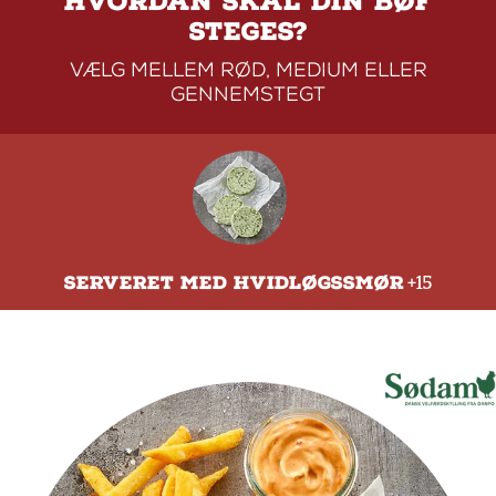
HVORDAN SKAL DIN BØF
STEGES?
VÆLG MELLEM RØD, MEDIUM ELLER
GENNEMSTEGT
SERVERET MED HVIDLØGSSMØR
+15