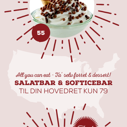
55
All you can eat - Ta' selv forret & dessert!
Salatbar & Softicebar
Til din hovedret kun 79