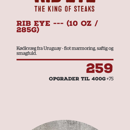
RIB EYE --- (10 OZ /
285G)
Kødkvæg fra Uruguay - flot marmoring, saftig og
smagfuld.
259
OPGRADER TIL 400G
+75