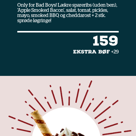
Only for Bad Boys! Lækre spareribs (uden ben),
'Apple Smoked Bacon', salat, tomat, pickles,
mayo, smoked BBQ og cheddarost + 2 stk.
sprøde løgringe!
159
EKSTRA BØF
+29