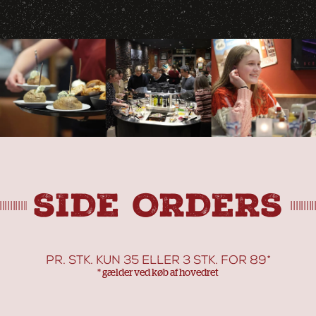
SIDE ORDERS
PR. STK. KUN 35 ELLER 3 STK. FOR 89*
* gælder ved køb af hovedret