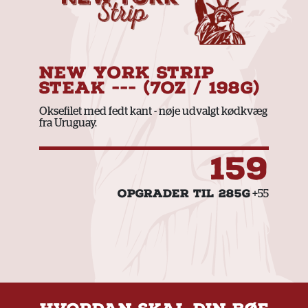
NEW YORK STRIP
STEAK --- (7OZ / 198G)
Oksefilet med fedt kant
- nøje udvalgt kødkvæg
fra Uruguay.
159
OPGRADER TIL 285G
+55