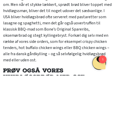
om. Men når et stykke lækkert, sprødt brød bliver toppet med
hvidløgssmør, bliver det til noget udover det sædvanlige. I
USA bliver hvidløgsbrød ofte serveret med pastaretter som
lasagne og spaghetti, men det går også uovertruffen til
klassisk BBQ-mad som Bone’s Original Spareribs,
oksemørbrad og stegt kyllingebryst. Forkæl dig selv med en
række af vores side orders, som for eksempel crispy chicken
tenders, hot buffalo chicken wings eller BBQ chicken wings –
alle fra dansk gårdkylling – og så selvfølgelig hvidløgsbrød
med eller uden ost.
Prøv også vores
hvidløgsbrød med ost
Udover det klassiske hvidløgsbrød kan du også få vores
hvidløgsbrød med ost. Den cremede, smeltede ost er det
perfekte match til den sprøde skive brød, så det hele går op i
en højere enhed. Vælg det for eksempel som side order til
vores New Route 66 BBQ platter, hvor du får oksemørbrad,