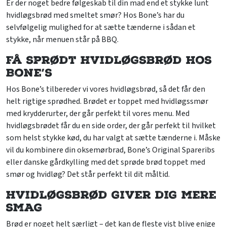
Er der noget bedre følgeskab til din mad end et stykke lunt
hvidløgsbrød med smeltet smør? Hos Bone’s har du
selvfølgelig mulighed for at sætte tænderne i sådan et
stykke, når menuen står på BBQ.
Få sprødt hvidløgsbrød hos
Bone’s
Hos Bone’s tilbereder vi vores hvidløgsbrød, så det får den
helt rigtige sprødhed. Brødet er toppet med hvidløgssmør
med krydderurter, der går perfekt til vores menu. Med
hvidløgsbrødet får du en side order, der går perfekt til hvilket
som helst stykke kød, du har valgt at sætte tænderne i. Måske
vil du kombinere din oksemørbrad, Bone’s Original Spareribs
eller danske gårdkylling med det sprøde brød toppet med
smør og hvidløg? Det står perfekt til dit måltid.
Hvidløgsbrød giver dig mere
smag
Brød er noget helt særligt – det kan de fleste vist blive enige