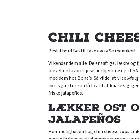
Chili chee
Bestil bord
Bestil take away
Se menukort
Vi kender dem alle: De er saftige, lækre og 
blevet en favoritspise herhjemme og i USA. O
med dem hos Bone’s. Så vilde, at vi selvfølg
vores gæster kan få lov til at knase sig i
friske jalapeños.
Lækker ost o
jalapeños
Hemmeligheden bag chili cheese tops er ikk
meste forbinder vi jalapeños som en stærk c