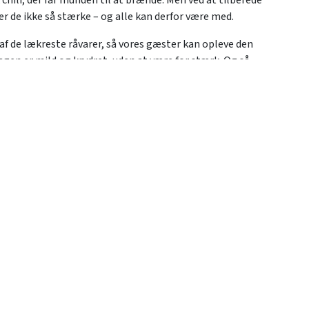
ver de ikke så stærke – og alle kan derfor være med.
 af de lækreste råvarer, så vores gæster kan opleve den
agen er mild og krydret, uden at være for stærk. Og så
gelig masser af lækker cheddarost. Bestil eventuelt
ibs eller Big Boy- og Bad Boy burger.
THE TASTE OF THE OLD AMERICA
ne's