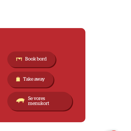
Book bord
Take away
Se vores
menukort