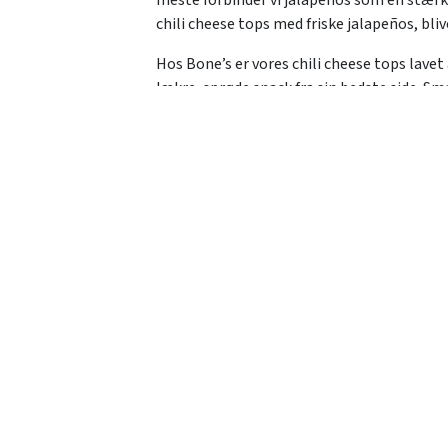
chili cheese tops med friske jalapeños, bli
Hos Bone’s er vores chili cheese tops lavet
lækre, sprøde snack fra sin bedste side. Sm
indeholder vores chili cheese tops selvføl
snacken som tilbehør til dine Bone’s Sparer
Early Birdy
Om Bo