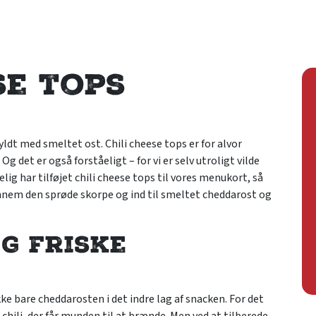
se tops
fyldt med smeltet ost. Chili cheese tops er for alvor
g det er også forståeligt – for vi er selv utroligt vilde
elig har tilføjet chili cheese tops til vores menukort, så
gennem den sprøde skorpe og ind til smeltet cheddarost og
g friske
e bare cheddarosten i det indre lag af snacken. For det
hili, der får munden til at brænde. Men ved at tilberede