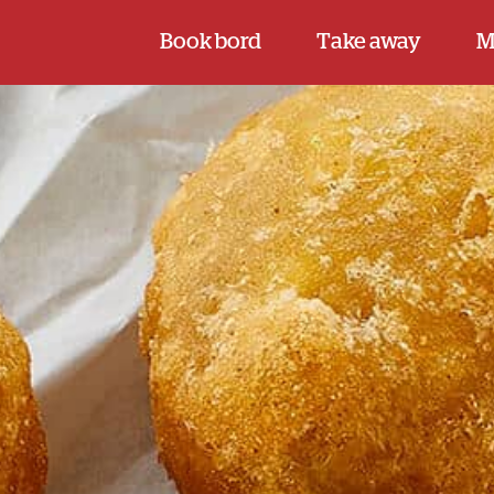
Book bord
Take away
M