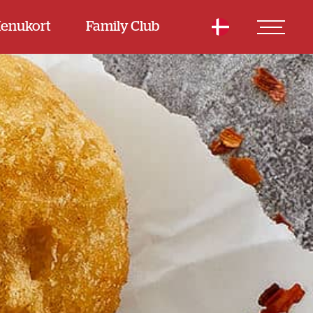
enukort
Family Club