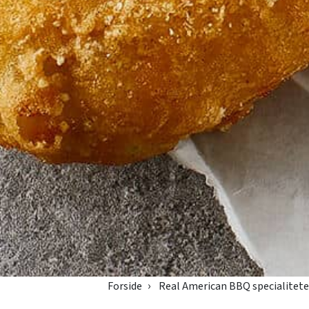
Forside
Real American BBQ specialitete