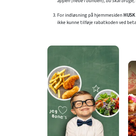
appen (nede i bunden), du skal bruge, o
For indløsning på hjemmesiden
HUSK
ikke kunne tilføje rabatkoden ved bet