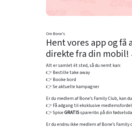
Om Bone's
Hent vores app og få a
direkte fra din mobil!
Alt er samlet ét sted, så du nemt kan:
👉 Bestille take away
👉 Booke bord
👉 Se aktuelle kampagner
Er du medlem af Bone’s Family Club, kan d
👉 Få adgang til eksklusive medlemsforde
👉 Spise
GRATIS
spareribs på din fødselsd
Er du endnu ikke medlem af Bone’s Family cl