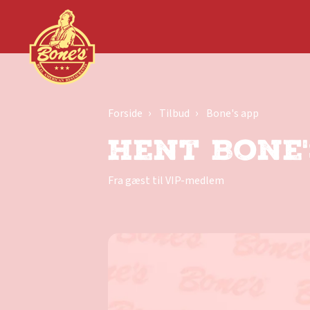
Forside
Tilbud
Bone's app
Hent Bone'
Fra gæst til VIP-medlem