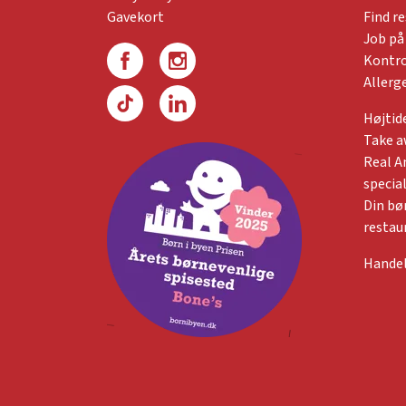
Gavekort
Find r
Job på
Kontro
Allerg
Højtid
Take 
Real A
specia
Din bø
restau
Handel