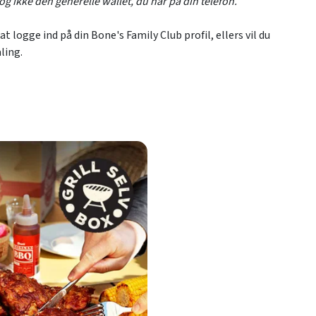
g ikke den generelle wallet, du har på din telefon.
at logge ind på din Bone's Family Club profil, ellers vil du
aling.