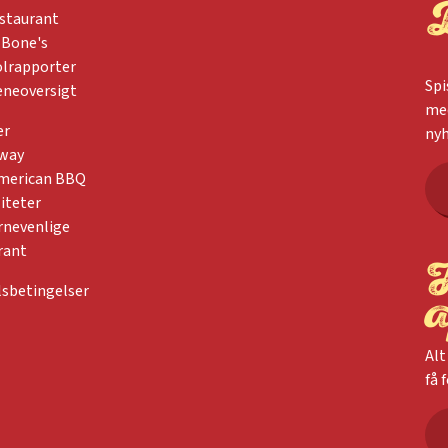
estaurant
 Bone's
lrapporter
Spi
eneoversigt
med
er
nyh
away
merican BBQ
liteter
rnevenlige
rant
sbetingelser
Alt
få 