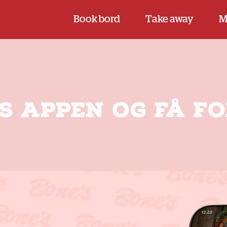
Book bord
Take away
M
s appen og få f