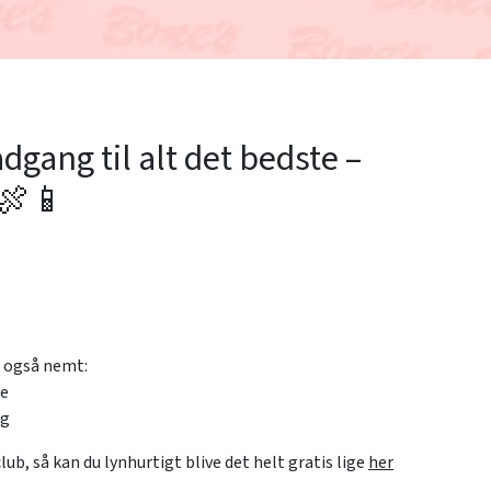
dgang til alt det bedste –
 🍖📱
u også nemt:
le
ag
ub, så kan du lynhurtigt blive det helt gratis lige
her