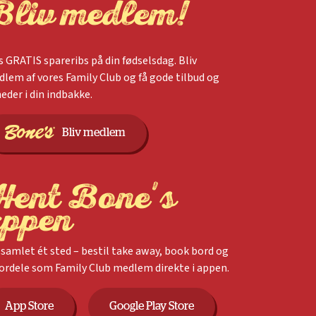
Bliv medlem!
s GRATIS spareribs på din fødselsdag. Bliv
lem af vores Family Club og få gode tilbud og
eder i din indbakke.
Bliv medlem
Hent Bone's
appen
 samlet ét sted – bestil take away, book bord og
fordele som Family Club medlem direkte i appen.
App Store
Google Play Store