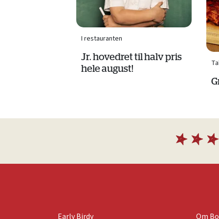
I restauranten
Jr. hovedret til halv pris
Ta
hele august!
Gr
Early Birdy
Om Bo