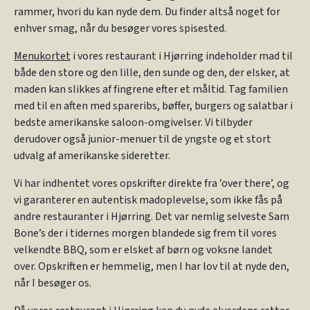
rammer, hvori du kan nyde dem. Du finder altså noget for
enhver smag, når du besøger vores spisested.
Menukortet
i vores restaurant i Hjørring indeholder mad til
både den store og den lille, den sunde og den, der elsker, at
maden kan slikkes af fingrene efter et måltid. Tag familien
med til en aften med spareribs, bøffer, burgers og salatbar i
bedste amerikanske saloon-omgivelser. Vi tilbyder
derudover også junior-menuer til de yngste og et stort
udvalg af amerikanske sideretter.
Vi har indhentet vores opskrifter direkte fra ’over there’, og
vi garanterer en autentisk madoplevelse, som ikke fås på
andre restauranter i Hjørring. Det var nemlig selveste Sam
Bone’s der i tidernes morgen blandede sig frem til vores
velkendte BBQ, som er elsket af børn og voksne landet
over. Opskriften er hemmelig, men I har lov til at nyde den,
når I besøger os.