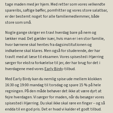
tage maden med jer hjem. Med retter som vores velkendte
spareribs, saftige bøffer, pomfritter og vores store salatbar,
er der bestemt noget for alle familiemedlemmer, både
store som små.
Nogle gange skriger en travl hverdag bare på nem og
lækker mad. Det gælder især, hvis man er i en stor familie,
hvor børnene skal hentes fra dagsinstitutionen og
indkøbene skal klares. Men også for studerende, der har
travlt med at læse til eksamen. Vores spisested i Hjørring
sørger for ekstra forkælelse til jer, der har brug for det i
hverdagene med vores
Early Birdy
-tilbud.
Med Early Birdy kan du nemlig spise ude mellem klokken
16:30 og 19:00 mandag til torsdag og spare 15 % på hele
regningen. På den måde behøver det ikke at være dyrt at
fejre hverdagen. Vi sørger for maden, når du besøger vores
spisested i Hjørring. Du skal ikke skal røre en finger – og så
endda til en god pris. Det er hvad vi kalder et godt tilbud.