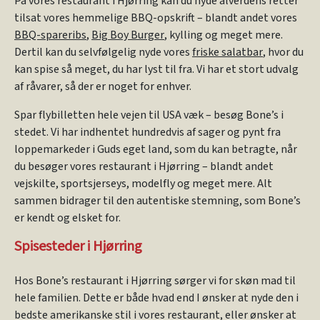
På vores restaurant i Hjørring kan du nyde alverdens retter
tilsat vores hemmelige BBQ-opskrift – blandt andet vores
BBQ-spareribs
,
Big Boy Burger
, kylling og meget mere.
Dertil kan du selvfølgelig nyde vores
friske salatbar
, hvor du
kan spise så meget, du har lyst til fra. Vi har et stort udvalg
af råvarer, så der er noget for enhver.
Spar flybilletten hele vejen til USA væk – besøg Bone’s i
stedet. Vi har indhentet hundredvis af sager og pynt fra
loppemarkeder i Guds eget land, som du kan betragte, når
du besøger vores restaurant i Hjørring – blandt andet
vejskilte, sportsjerseys, modelfly og meget mere. Alt
sammen bidrager til den autentiske stemning, som Bone’s
er kendt og elsket for.
Spisesteder i Hjørring
Hos Bone’s restaurant i Hjørring sørger vi for skøn mad til
hele familien. Dette er både hvad end I ønsker at nyde den i
bedste amerikanske stil i vores restaurant, eller ønsker at