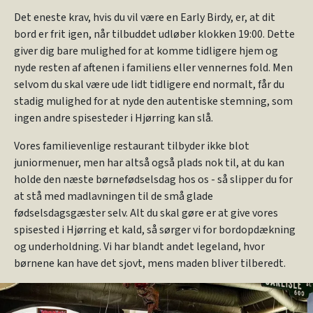
Det eneste krav, hvis du vil være en Early Birdy, er, at dit
bord er frit igen, når tilbuddet udløber klokken 19:00. Dette
giver dig bare mulighed for at komme tidligere hjem og
nyde resten af aftenen i familiens eller vennernes fold. Men
selvom du skal være ude lidt tidligere end normalt, får du
stadig mulighed for at nyde den autentiske stemning, som
ingen andre spisesteder i Hjørring kan slå.
Vores familievenlige restaurant tilbyder ikke blot
juniormenuer, men har altså også plads nok til, at du kan
holde den næste børnefødselsdag hos os - så slipper du for
at stå med madlavningen til de små glade
fødselsdagsgæster selv. Alt du skal gøre er at give vores
spisested i Hjørring et kald, så sørger vi for bordopdækning
og underholdning. Vi har blandt andet legeland, hvor
børnene kan have det sjovt, mens maden bliver tilberedt.