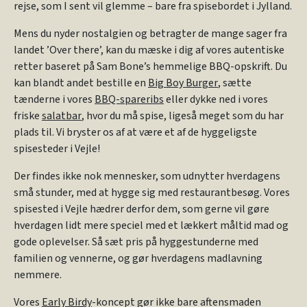
rejse, som I sent vil glemme – bare fra spisebordet i Jylland.
Mens du nyder nostalgien og betragter de mange sager fra
landet ’Over there’, kan du mæske i dig af vores autentiske
retter baseret på Sam Bone’s hemmelige BBQ-opskrift. Du
kan blandt andet bestille en
Big Boy Burger
, sætte
tænderne i vores
BBQ-spareribs
eller dykke ned i vores
friske
salatbar
, hvor du må spise, ligeså meget som du har
plads til. Vi bryster os af at være et af de hyggeligste
spisesteder i Vejle!
Der findes ikke nok mennesker, som udnytter hverdagens
små stunder, med at hygge sig med restaurantbesøg. Vores
spisested i Vejle hædrer derfor dem, som gerne vil gøre
hverdagen lidt mere speciel med et lækkert måltid mad og
gode oplevelser. Så sæt pris på hyggestunderne med
familien og vennerne, og gør hverdagens madlavning
nemmere.
Vores
Early Birdy
-koncept gør ikke bare aftensmaden