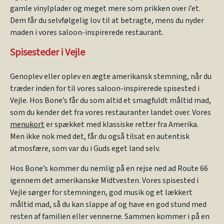
gamle vinylplader og meget mere som prikken over i’et.
Dem får du selvfølgelig lov til at betragte, mens du nyder
maden i vores saloon-inspirerede restaurant.
Spisesteder i Vejle
Genoplev eller oplev en ægte amerikansk stemning, når du
træder inden for til vores saloon-inspirerede spisested i
Vejle. Hos Bone’s får du som altid et smagfuldt måltid mad,
som du kender det fra vores restauranter landet over. Vores
menukort
er spækket med klassiske retter fra Amerika.
Men ikke nok med det, får du også tilsat en autentisk
atmosfære, som var du i Guds eget land selv.
Hos Bone’s kommer du nemlig på en rejse ned ad Route 66
igennem det amerikanske Midtvesten. Vores spisested i
Vejle sørger for stemningen, god musik og et lækkert
måltid mad, så du kan slappe af og have en god stund med
resten af familien eller vennerne. Sammen kommer i på en