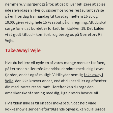
nemmere. Vi sørger også for, at det bliver billigere at spise
ude i hverdagen. Hvis du spiser hos vores restaurant i Vejle
på en hverdag fra mandag til torsdag mellem 16:30 og
19:00, giver vi dig hele 15 % rabat på din regning. Alt du skal
sørge for er, at bordet er forladt før klokken 19. Det kalder
vi et godt tilbud - kom forbi og besøg os på Nørretorv 9 i
Vejle.
Take Away i Vejle
Hvis du hellere vil nyde en af vores mange menuer i sofaen,
på terrassen eller måske endda udendørs med udsigt over
fjorden, er det også muligt. Vi tilbyder nemlig
take away i
Vejle
, der ikke kræver andet, end at du bestiller og afhenter
din mad i vores restaurant. Herefter kan du tage den
amerikanske stemning med dig, lige præcis hvor du vil.
Hvis tiden ikke er til en stor indkøbstur, det helt vilde
kokkeshow eller den efterfølgende opvask, kan du allerede