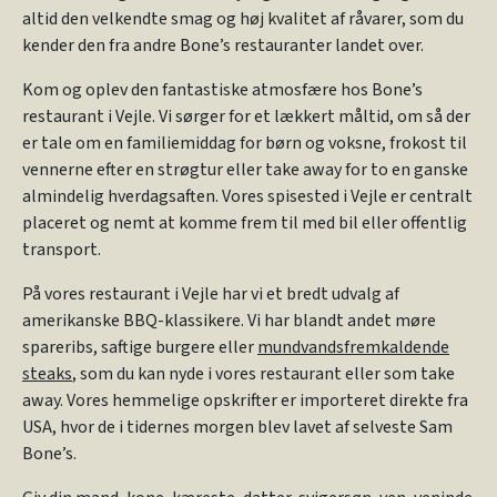
altid den velkendte smag og høj kvalitet af råvarer, som du
kender den fra andre Bone’s restauranter landet over.
Kom og oplev den fantastiske atmosfære hos Bone’s
restaurant i Vejle. Vi sørger for et lækkert måltid, om så der
er tale om en familiemiddag for børn og voksne, frokost til
vennerne efter en strøgtur eller take away for to en ganske
almindelig hverdagsaften. Vores spisested i Vejle er centralt
placeret og nemt at komme frem til med bil eller offentlig
transport.
På vores restaurant i Vejle har vi et bredt udvalg af
amerikanske BBQ-klassikere. Vi har blandt andet møre
spareribs, saftige burgere eller
mundvandsfremkaldende
steaks
, som du kan nyde i vores restaurant eller som take
away. Vores hemmelige opskrifter er importeret direkte fra
USA, hvor de i tidernes morgen blev lavet af selveste Sam
Bone’s.