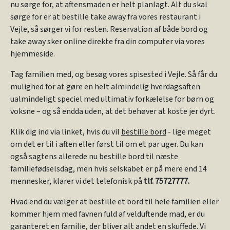
nu sørge for, at aftensmaden er helt planlagt. Alt du skal
sørge for er at bestille take away fra vores restaurant i
Vejle, så sørger vi for resten. Reservation af både bord og
take away sker online direkte fra din computer via vores
hjemmeside.
Tag familien med, og besøg vores spisested i Vejle. Så får du
mulighed for at gøre en helt almindelig hverdagsaften
ualmindeligt speciel med ultimativ forkælelse for børn og
voksne – og så endda uden, at det behøver at koste jer dyrt.
Klik dig ind via linket, hvis du vil
bestille bord
- lige meget
om det er til i aften eller først til om et par uger. Du kan
også sagtens allerede nu bestille bord til næste
familiefødselsdag, men hvis selskabet er på mere end 14
mennesker, klarer vi det telefonisk på
tlf. 75727777.
Hvad end du vælger at bestille et bord til hele familien eller
kommer hjem med favnen fuld af velduftende mad, er du
garanteret en familie, der bliver alt andet en skuffede. Vi