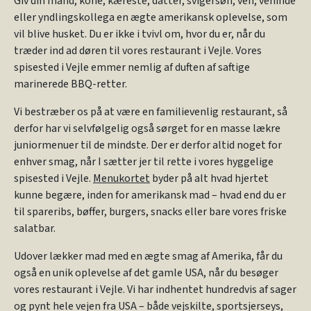
Giv din mand, kone, kæreste, datter, svigersøn, ven, veninde
eller yndlingskollega en ægte amerikansk oplevelse, som
vil blive husket. Du er ikke i tvivl om, hvor du er, når du
træder ind ad døren til vores restaurant i Vejle. Vores
spisested i Vejle emmer nemlig af duften af saftige
marinerede BBQ-retter.
Vi bestræber os på at være en familievenlig restaurant, så
derfor har vi selvfølgelig også sørget for en masse lækre
juniormenuer til de mindste. Der er derfor altid noget for
enhver smag, når I sætter jer til rette i vores hyggelige
spisested i Vejle.
Menukortet
byder på alt hvad hjertet
kunne begære, inden for amerikansk mad – hvad end du er
til spareribs, bøffer, burgers, snacks eller bare vores friske
salatbar.
Udover lækker mad med en ægte smag af Amerika, får du
også en unik oplevelse af det gamle USA, når du besøger
vores restaurant i Vejle. Vi har indhentet hundredvis af sager
og pynt hele vejen fra USA – både vejskilte, sportsjerseys,