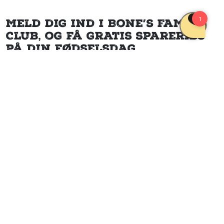
Meld dig ind i Bone’s Family
Club, og få gratis spareribs
på din fødselsdag
Vil du fejre din fødselsdag med et godt måltid? Når du melder
dig ind i
Bone’s Family Club
, får du
gratis spareribs på din
fødselsdag
– uanset hvilken af alle vores restauranter du
besøger. Det er vores måde at sige tillykke på og give dig en
ekstra god oplevelse.
Som medlem får du dog ikke kun gratis spareribs. Du bliver
også en del af et fællesskab, hvor du får særlige tilbud,
nyheder og eksklusive fordele året rundt. Du får løbende mails
med gode kampagner, så du altid er opdateret på, hvad der
sker hos Bone’s.