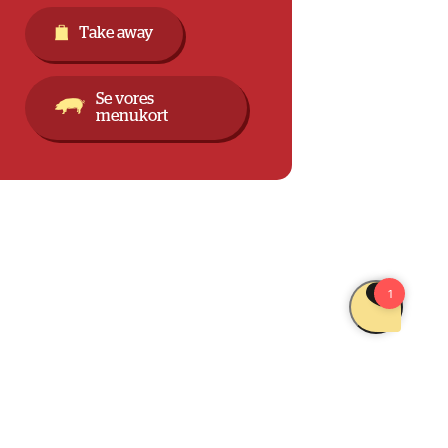
Take away
Se vores
menukort