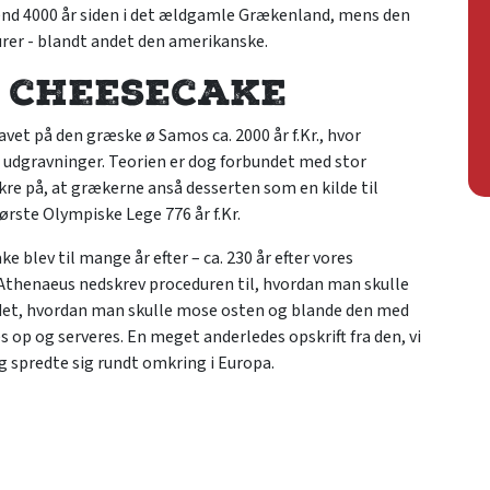
end 4000 år siden i det ældgamle Grækenland, mens den
urer - blandt andet den amerikanske.
 cheesecake
vet på den græske ø Samos ca. 2000 år f.Kr., hvor
 udgravninger. Teorien er dog forbundet med stor
ikre på, at grækerne anså desserten som en kilde til
første Olympiske Lege 776 år f.Kr.
 blev til mange år efter – ca. 230 år efter vores
 Athenaeus nedskrev proceduren til, hvordan man skulle
ndet, hvordan man skulle mose osten og blande den med
op og serveres. En meget anderledes opskrift fra den, vi
g spredte sig rundt omkring i Europa.
eesecake
ndre madkulturer, da den gjorde sit indtog i Europa. Det
en ændrede sig drastisk. Man begyndte blandt andet at