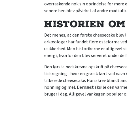
overraskende nok sin oprindelse for mere 
senere hen blev påvirket af andre madkult
Historien om
Det menes, at den første cheesecake blev la
arkæologer har fundet flere osteforme ved
usikkerhed. Men historikerne er alligevel s
energi, hvorfor den blev serveret under de 
Den første nedskrevne opskrift på cheesecake
tidsregning - hvor en græsk lært ved navn
tilberede cheesecake. Han skrev blandt a
honning og mel. Dernæst skulle den varmes 
bruger i dag. Alligevel var kagen populær o
New York Ch
Cheesecaken blev dog løbende påvirket af a
betød også, at den cremede kage efterhånd