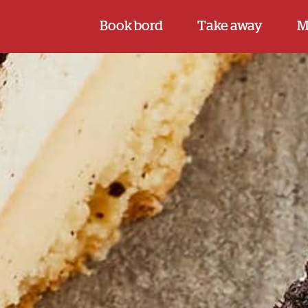
Book bord
Take away
M