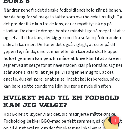
Bone’s
Når drengene fra det danske fodboldlandshold går på banen,
har de brug for så meget støtte som overhovedet muligt. Og
det gælder ikke kun fra de fans, der er mødt fysisk op på
stadion. De danske drenge henter mindst lige så meget støtte
og selvtillid fra fans, der kigger med fra sofaen på den anden
side af skærmen. Derfor er det også vigtigt, at du er på dit
ypperste, når du, dine venner eller din kæreste skal klappe
holdet gennem kampen. En måde at blive klar til at sikre en
sejr er ved at sørge for at have maden klar på forhånd. Og her
står Bone’s klar til at hjælpe. Vi sørger nemlig for, at det
eneste, du skal gøre, er at spise. Intet skal forberedes, så du
kan bare sætte tænderne i din burger og nyde din aften.
Hvilket mad til EM fodbold
kan jeg vælge?
Hos Bone’s tilbyder vi alt det, dit madhjerte måtte ønske.
Fodbold og lækker BBQ-mad perfekt sammen, så det er helt
op til dig at vælge, om det for eksempel skal være møre