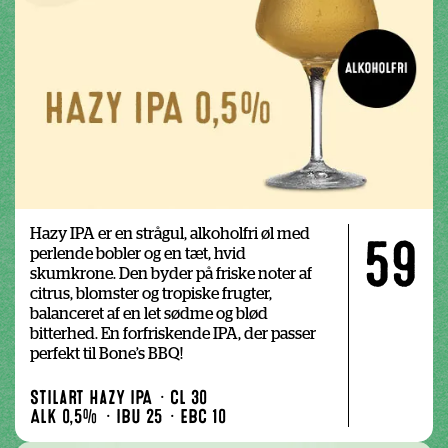
Hazy IPA er en strågul, alkoholfri øl med 
59
perlende bobler og en tæt, hvid 
skumkrone. Den byder på friske noter af 
citrus, blomster og tropiske frugter,

balanceret af en let sødme og blød 
bitterhed. En forfriskende IPA, der passer 
perfekt til Bone’s BBQ!
Stilart Hazy IPA
Cl 30
Alk 0,5%
IBU 25
EBC 10