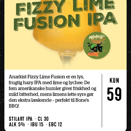
Anarkist Fizzy Lime Fusion er en lys, 
kun
frugtig hazy IPA med lime og lychee. De 
fem amerikanske humler giver friskhed og 
59
mild bitterhed, mens limens lette syre gør 
den ekstra læskende – perfekt til Bone’s 
BBQ!
Stilart IPA
Cl 30
Alk 5%
IBU 15
EBC 12