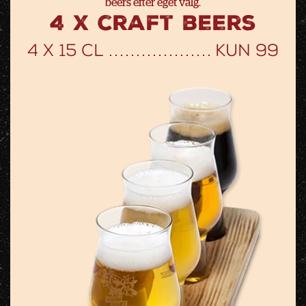
beers efter eget valg.
4 x craft beers
4 x 15 cl
kun 99