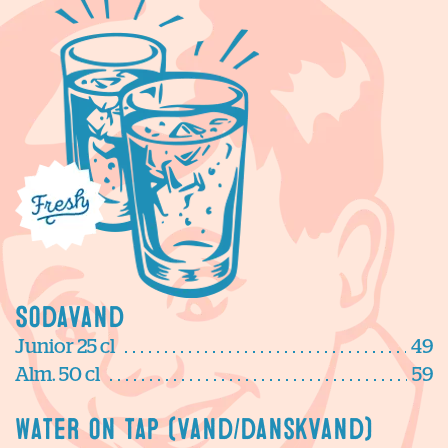
Sodavand
Junior 25 cl
49
Alm. 50 cl
59
Water on tap (vand/danskvand)