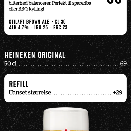
bitterhed balancerer. Perfekt til spareribs 
eller BBQ-kylling!
Stilart Brown Ale
Cl 30
Alk 4,7%
IBU 26
EBC 23
Heineken original
50 cl
69
REFILL
Uanset størrelse
+29