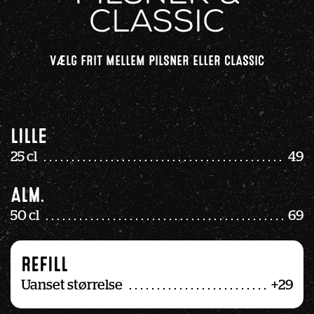
Classic
VÆLG FRIT MELLEM PILSNER ELLER CLASSIC
Lille
25 cl
49
Alm.
50 cl
69
REFILL
Uanset størrelse
+29