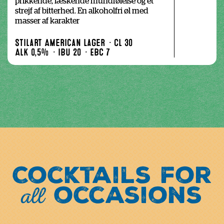
prikkende, læskende mundfølelse og et 
strejf af bitterhed. En alkoholfri øl med 
masser af karakter
Stilart American Lager
Cl 30
Alk 0,5%
IBU 20
EBC 7
Cocktails for
all
occasions