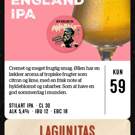
Cremet og meget frugtig smag. Øllen har en 
kun
lækker aroma af tropiske frugter som 
citron og lime, med en frisk note af 
59
hyldeblomst og rabarber. Som at have en 
god sommerdag i munden.
Stilart IPA
Cl 30
Alk 5,4%
IBU 12
EBC 18