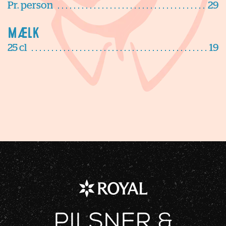
Pr. person
29
Mælk
25 cl
19
Pilsner &