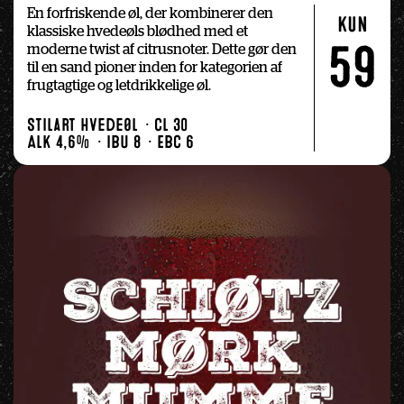
En forfriskende øl, der kombinerer den 
kun
klassiske hvedeøls blødhed med et 
moderne twist af citrusnoter. Dette gør den 
59
til en sand pioner inden for kategorien af 
frugtagtige og letdrikkelige øl.
Stilart Hvedeøl
Cl 30
Alk 4,6%
IBU 8
EBC 6