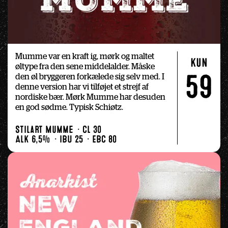
Mumme var en kraft ig, mørk og maltet 
kun
øltype fra den sene middelalder. Måske 
den øl bryggeren forkælede sig selv med. I 
59
denne version har vi tilføjet et strejf af 
nordiske bær. Mørk Mumme har desuden 
en god sødme. Typisk Schiøtz.
Stilart Mumme
Cl 30
Alk 6,5%
IBU 25
EBC 80