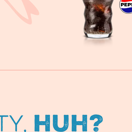
ty,
huh?