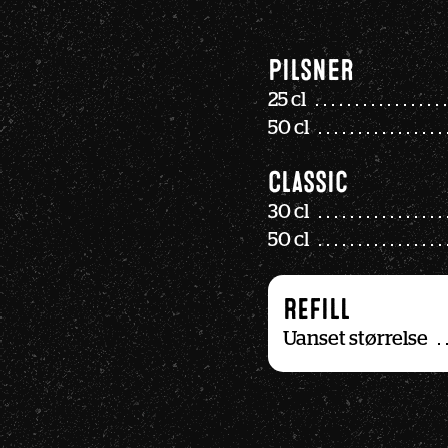
Pilsner
25 cl
50 cl
Classic
30 cl
50 cl
REFILL
Uanset størrelse