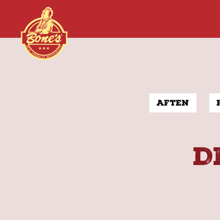
Aften
D