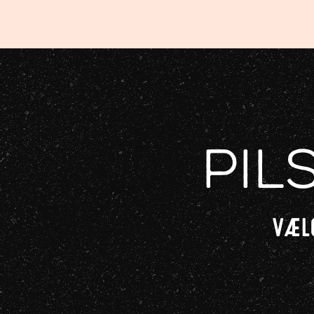
Pil
VÆLG