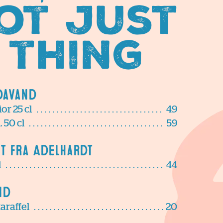
ot just
 thing
davand
or 25 cl
49
 50 cl
59
ft fra Adelhardt
l
44
nd
karaffel
20