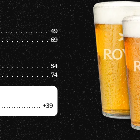
49
69
54
74
+39