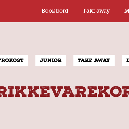
Book bord
Take away
M
Frokost
Junior
Take away
RIKKEVAREKO