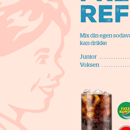
Ref
Mix din egen sodava
kan drikke
Junior
Voksen