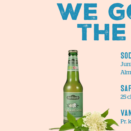
We g
the
So
Juni
Alm.
Sa
25 c
Va
Pr. 