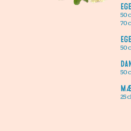
Eg
50 c
70 c
Eg
50 c
Da
50 c
Mæ
25 c