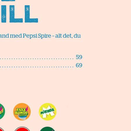
ill
nd med Pepsi Spire – alt det, du
59
69