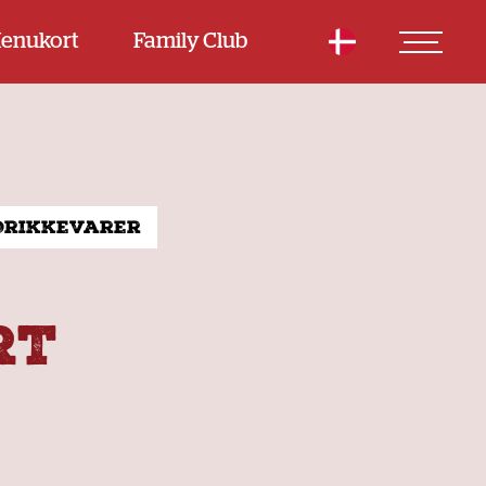
enukort
Family Club
Drikkevarer
RT