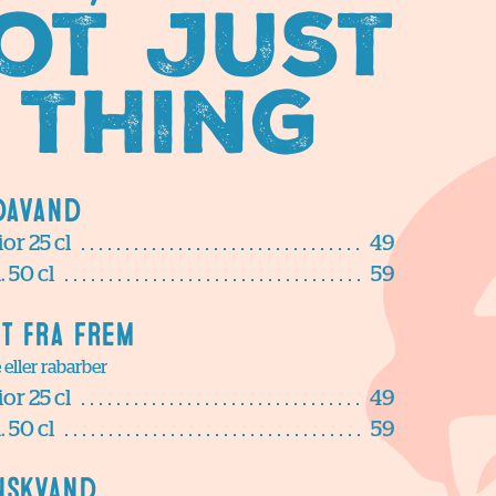
ot just
 thing
davand
or 25 cl
49
 50 cl
59
ft fra Frem
eller rabarber
or 25 cl
49
 50 cl
59
nskvand