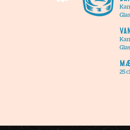
Kan
Gla
Va
Kan
Gla
Mæ
25 c