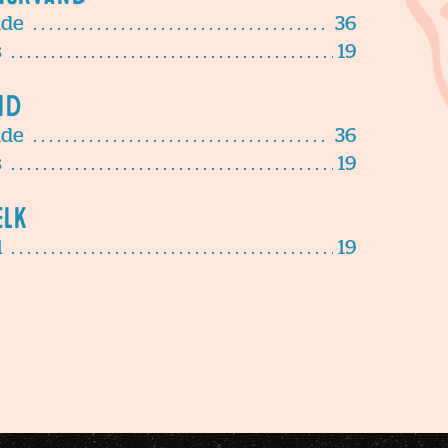
de
36
s
19
nd
de
36
s
19
lk
l
19