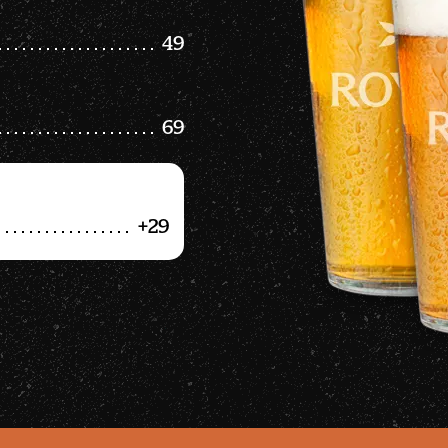
49
69
+29