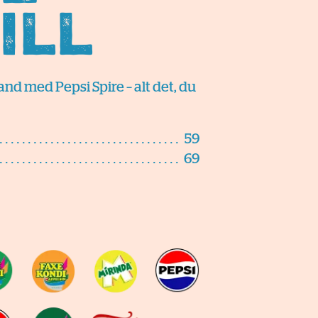
ill
nd med Pepsi Spire – alt det, du
59
69