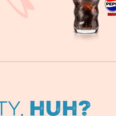
ty,
huh?