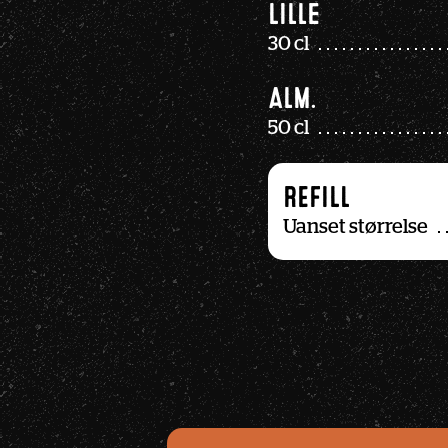
Lille
30 cl
Alm.
50 cl
REFILL
Uanset størrelse