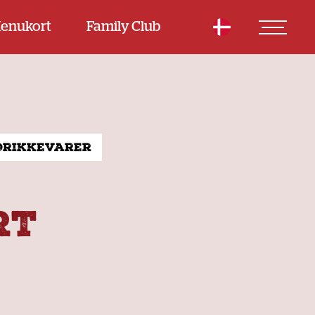
enukort
Family Club
Drikkevarer
RT