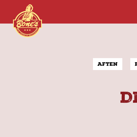
Aften
D