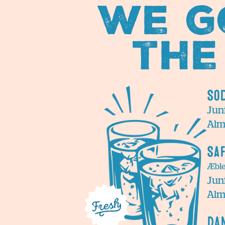
We g
the
So
Juni
Alm.
Sa
Æble 
Juni
Alm.
Da