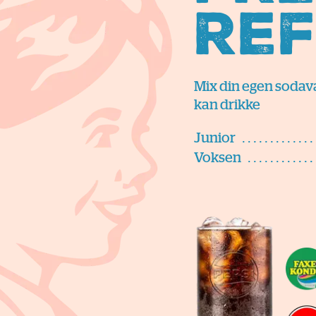
Ref
Mix din egen sodava
kan drikke
Junior
Voksen