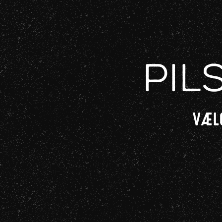
Pil
VÆLG