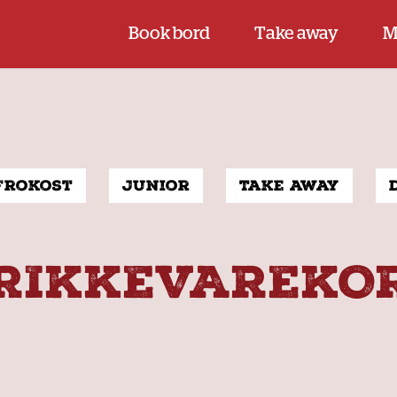
Book bord
Take away
M
Frokost
Junior
Take away
RIKKEVAREKO