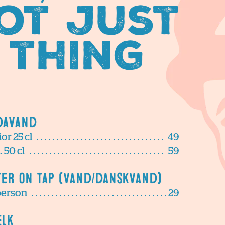
ot just
 thing
davand
or 25 cl
49
 50 cl
59
ter on tap (vand/danskvand)
person
29
lk