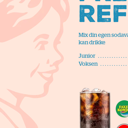
Ref
Mix din egen sodava
kan drikke
Junior
Voksen