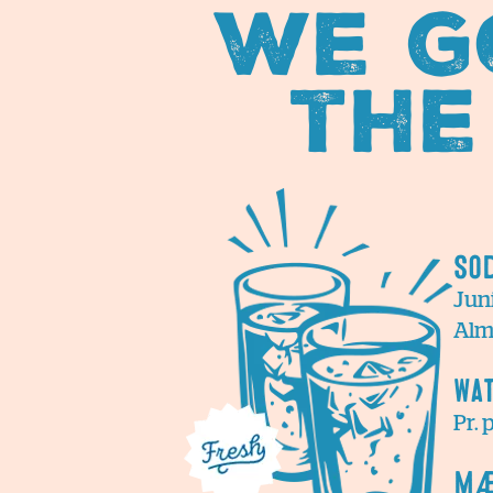
We g
the
So
Juni
Alm.
Wa
Pr. 
Mæ