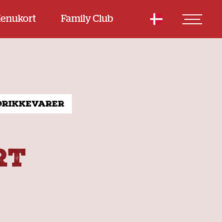
enukort
Family Club
Drikkevarer
RT