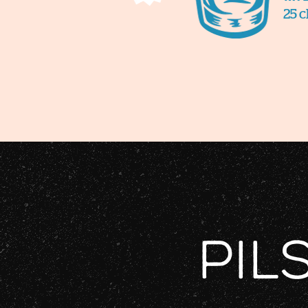
25 c
Pil