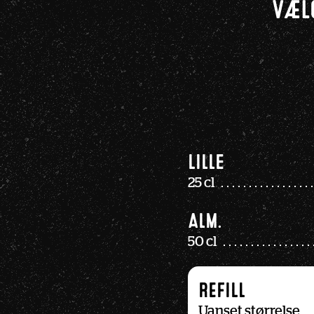
VÆLG
Lille
25 cl
Alm.
50 cl
REFILL
Uanset størrelse