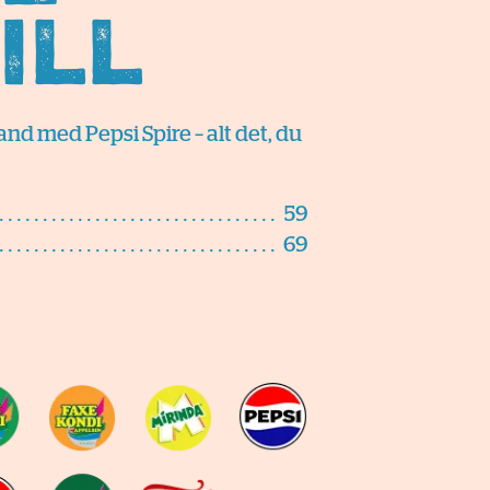
ill
nd med Pepsi Spire – alt det, du
59
69