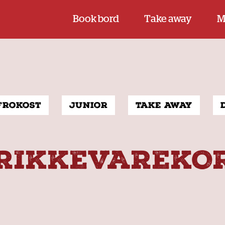
Book bord
Take away
M
Frokost
Junior
Take away
RIKKEVAREKO