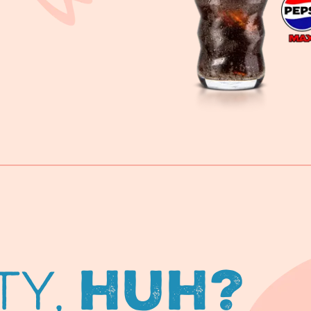
ty,
huh?