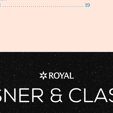
l
19
sner & Cla