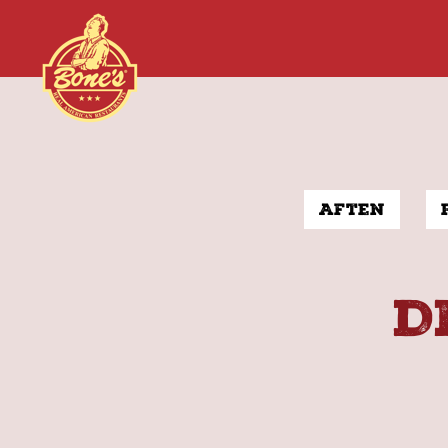
Aften
D