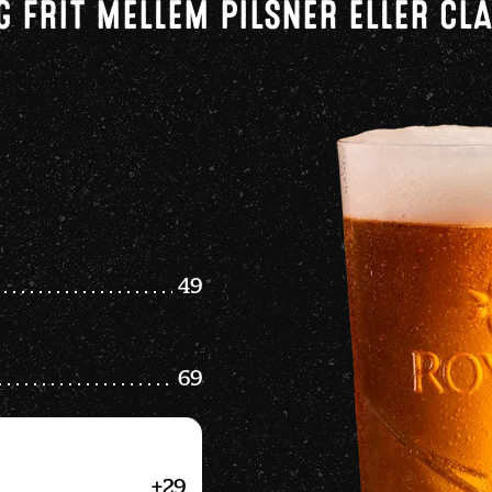
 FRIT MELLEM PILSNER ELLER CL
49
69
+29