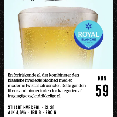
En forfriskende øl, der kombinerer den 
kun
klassiske hvedeøls blødhed med et 
moderne twist af citrusnoter. Dette gør den 
59
til en sand pioner inden for kategorien af 
frugtagtige og letdrikkelige øl.
Stilart Hvedeøl
Cl 30
Alk 4,6%
IBU 8
EBC 6