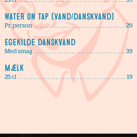
Water on tap (vand/danskvand)
Pr. person
29
Egekilde danskvand
Med smag
39
Mælk
25 cl
19