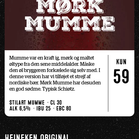
Mumme var en kraft ig, mørk og maltet 
kun
øltype fra den sene middelalder. Måske 
den øl bryggeren forkælede sig selv med. I 
59
denne version har vi tilføjet et strejf af 
nordiske bær. Mørk Mumme har desuden 
en god sødme. Typisk Schiøtz.
Stilart Mumme
Cl 30
Alk 6,5%
IBU 25
EBC 80
Heineken Original