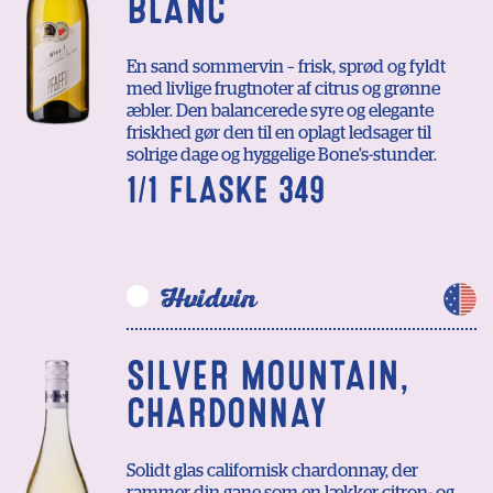
BLANC
En sand sommervin – frisk, sprød og fyldt
med livlige frugtnoter af citrus og grønne
æbler. Den balancerede syre og elegante
friskhed gør den til en oplagt ledsager til
solrige dage og hyggelige Bone’s-stunder.
1/1 FLASKE 349
Hvidvin
SILVER MOUNTAIN,
CHARDONNAY
Solidt glas californisk chardonnay, der