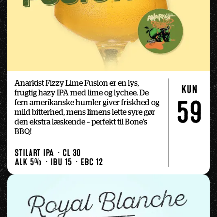
Anarkist Fizzy Lime Fusion er en lys, 
kun
frugtig hazy IPA med lime og lychee. De 
fem amerikanske humler giver friskhed og 
59
mild bitterhed, mens limens lette syre gør 
den ekstra læskende – perfekt til Bone’s 
BBQ!
Stilart IPA
Cl 30
Alk 5%
IBU 15
EBC 12