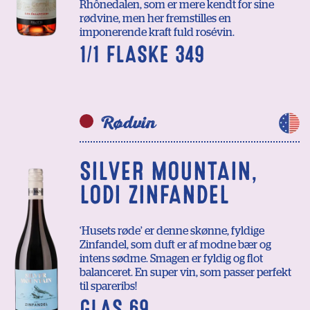
Rhônedalen, som er mere kendt for sine
rødvine, men her fremstilles en
imponerende kraft fuld rosévin.
1/1 FLASKE 349
Rødvin
SILVER MOUNTAIN,
LODI ZINFANDEL
‘Husets røde’ er denne skønne, fyldige
Zinfandel, som duft er af modne bær og
intens sødme. Smagen er fyldig og flot
balanceret. En super vin, som passer perfekt
til spareribs!
GLAS 69