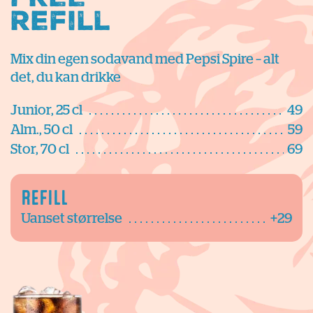
Refill
Mix din egen sodavand med Pepsi Spire – alt
det, du kan drikke
Junior, 25 cl
49
Alm., 50 cl
59
Stor, 70 cl
69
REFILL
Uanset størrelse
+29