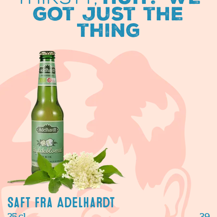
got just the
thing
Saft fra Adelhardt
25 cl
39