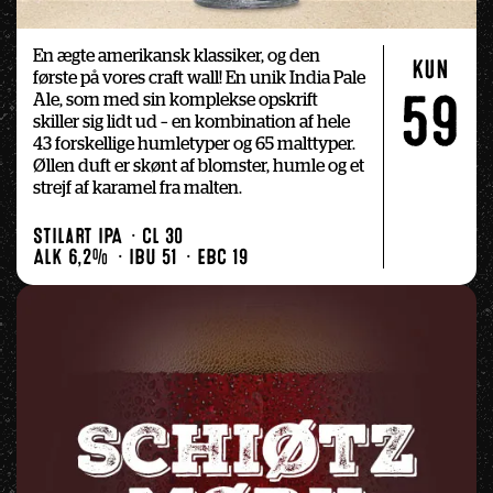
En ægte amerikansk klassiker, og den 
kun
første på vores craft wall! En unik India Pale 
Ale, som med sin komplekse opskrift 
59
skiller sig lidt ud – en kombination af hele 
43 forskellige humletyper og 65 malttyper. 
Øllen duft er skønt af blomster, humle og et 
strejf af karamel fra malten.
Stilart IPA
Cl 30
Alk 6,2%
IBU 51
EBC 19