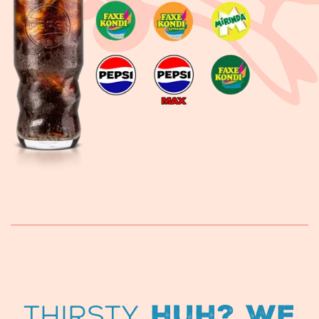
Thirsty,
huh? We