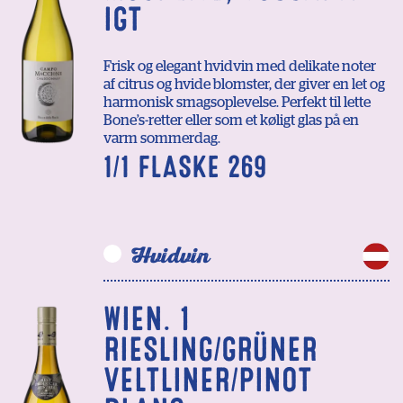
IGT
Frisk og elegant hvidvin med delikate noter
af citrus og hvide blomster, der giver en let og
harmonisk smagsoplevelse. Perfekt til lette
Bone’s-retter eller som et køligt glas på en
varm sommerdag.
1/1 FLASKE 269
Hvidvin
WIEN. 1
RIESLING/GRÜNER
VELTLINER/PINOT