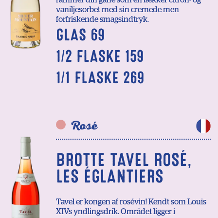
rammer din gane som en lækker citron- og
vaniljesorbet med sin cremede men
forfriskende smagsindtryk.
GLAS 69
1/2 FLASKE 159
1/1 FLASKE 269
Rosé
BROTTE TAVEL ROSÉ,
LES ÉGLANTIERS
Tavel er kongen af rosévin! Kendt som Louis
XIVs yndlingsdrik. Området ligger i