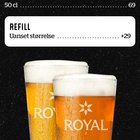
50 cl
69
REFILL
Uanset størrelse
+29