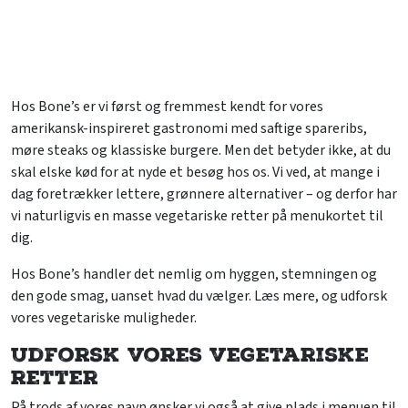
Hos Bone’s er vi først og fremmest kendt for vores
amerikansk-inspireret gastronomi med saftige spareribs,
møre steaks og klassiske burgere. Men det betyder ikke, at du
skal elske kød for at nyde et besøg hos os. Vi ved, at mange i
dag foretrækker lettere, grønnere alternativer – og derfor har
vi naturligvis en masse vegetariske retter på menukortet til
dig.
Hos Bone’s handler det nemlig om hyggen, stemningen og
den gode smag, uanset hvad du vælger. Læs mere, og udforsk
vores vegetariske muligheder.
Udforsk vores vegetariske
retter
På trods af vores navn ønsker vi også at give plads i
menuen
til