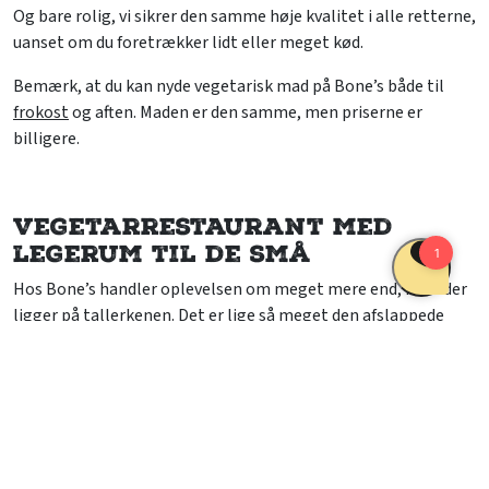
Og bare rolig, vi sikrer den samme høje kvalitet i alle retterne,
uanset om du foretrækker lidt eller meget kød.
Bemærk, at du kan nyde vegetarisk mad på Bone’s både til
frokost
og aften. Maden er den samme, men priserne er
billigere.
Vegetarrestaurant med
legerum til de små
Hos Bone’s handler oplevelsen om meget mere end, hvad der
ligger på tallerkenen. Det er lige så meget den afslappede
atmosfære, du møder, når du træder ind i restauranten. Vi har
sørget for en varm belysning og en autentisk amerikansk
stemning, der får alle til at føle sig hjemme.
Bone’s er et sted, hvor familier samles, og hvor børnene