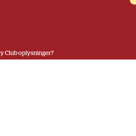
ily Club oplysninger?
er herunder melde dig -
klik her
pektere dit privatliv – og det er altid vores intention og
g hensigtsmæssigt.
Læs vores privatlivspolitik her