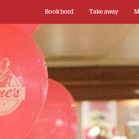
Book bord
Take away
M