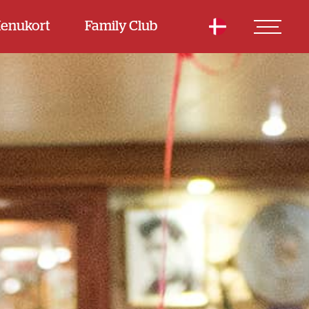
enukort
Family Club