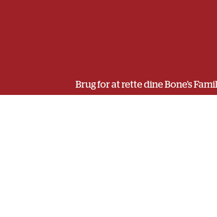
Brug for at rette dine Bone's Fam
Du kan til enhver tid ændre dine oplysning
Privatlivspolitik
Bone’s arbejder altid for at beskytte og res
mål at behandle persondata forsvarligt o