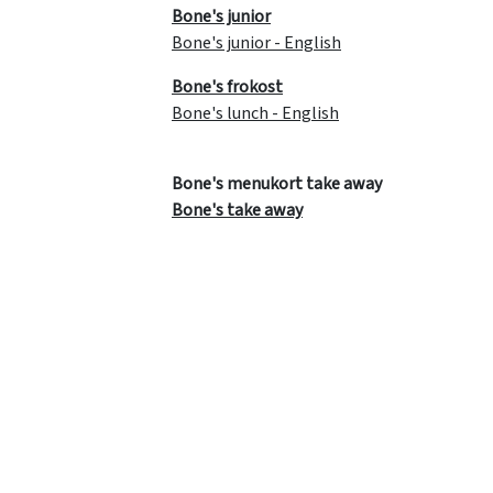
Bone's junior
Bone's junior - English
Bone's frokost
Bone's lunch - English
Bone's menukort take away
Bone's take away
Bone's Lalandia
Bone's aften
Bone's junior
Bone's sharefood
Bone's take away
For bestilling af Take Away gælder vores
H