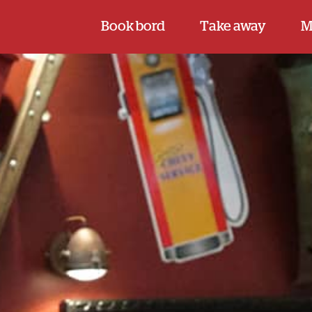
Book bord
Take away
M