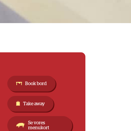
Book bord
Take away
Se vores
menukort